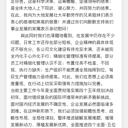
足珍贵。这是科学决策、运筹帷幄、坚强领导的结果；
是全体大地人上下同欲、凝心聚力、共同努力的结果。
在此，我向为大地发展壮大辛勤劳作的兄弟姐妹们表示
衷心的感谢和崇高的敬意！并通过你们向默默支持我们
事业发展的家属表示亲切慰问！
與此同时我们也清醒地看到，在发展中仍存在不少
问题，日常工作还存在部分短板，企业精神的具体体现
还不够充分，各公司文化建设有待充实丰满，还未能完
全内化于心外化于行；精细化管理标准有待提高，部分
员工对精细化管理认识不足；布置任务不检查、不回
报，执行力缺失；生产组织不能贯通全局指挥到位，驾
驭生产管理能力亟待提高。对此，我们在思想上必须高
度重视，在行动上切实采取强有力措施加以完善。
当前主要工作今年是全面贯彻落实第四个五年规划决战
初年，面对错综复杂的国际环境带来的新矛盾新挑战，
面对国内经济发展的不确定性，企业发展必然面临诸多
困难。在这种新形势下，我们必须加强前瞻性思考、战
略性布局、全局性谋划，整体推进破解发展难题，增强
发展新动力、厚植发展新优势，全面推进四个全面·五位