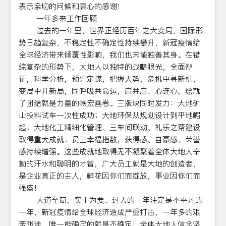
表示亲切的问候和衷心的感谢！
一年多来工作回顾
过去的一年里，世界正经历百年之大变局，国际形
势日趋复杂，不稳定性不确定性持续攀升，新冠疫情给
全球经济带来倾覆性影响，我们也未能独善其身。在错
综复杂的形势下，大地人以独特的战略眼光，全面辩
证，科学分析，预先定谋，把握大势，危机中寻新机，
变局中开新局，同呼吸共命运，肩并肩、心连心，绘就
了团结就是力量的恢宏画卷。三版块同时发力：大地矿
山投料试车一次性成功；大地环保从规划设计到平地崛
起；大地化工精细化管理、三车间联动、礼乐之帮建设
取得重大成就；员工幸福指数，获得感、自豪感、荣誉
感持续增强。这些成就地取得无不凝聚着全体大地人辛
勤的汗水和聪明的才智，广大员工就是大地的创造者，
是企业真正的主人，鲜花因你们而绽放，事业因你们而
强盛！
大道至简，实干为要。过去的一年注定是不平凡的
一年，新冠疫情给全球经济造成严重打击，一年多的艰
苦跋涉，唯一能确定的就是不确定！全体大地人信念坚