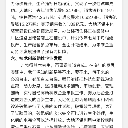
力稳步提升，生产指标日趋稳定，实现了一次性试车成
功。大地化工去年销售硫酸9.34万吨，销售铁粉6.19万
吨，销售蒸汽4.25万吨；处理废酸水10.92万吨，销售硫
酸铵13.2万吨；实现销售收入1.89亿元。大地环保主体
装置建设已全部接近尾声，办公楼宿舍楼正在装修中，
厂区道路围墙管廊正在铺设中，计划今年七月中旬相继
投产。生产经营多点布局，全面开花结果，为未来企业
可持续发展提供了强有力保障。
六、技术创新助推企业发展
万物得其本者生，百事得其道者成。在多年的发展
实践中，我们深知创新是等不来，要不来，借不来的，
必须自主，必须自立自强。我们始终把科技创新视为企
业第一动力源泉，坚持推动技术创新、市场创新、管理
创新，实时启动高新科技企业申报工作，努力把企业打
造成为强大的创新主体。大地化工对丙烯腈废水和稀硫
铵液破氰进行了大量的条件试验，破氰效果理想，达到
了试验目的，破氰后的废水完全可以进行生化处理，生
化后的水完全可以达标排放。大地环保利用中粮柠檬酸
渣生产半水石膏，炉灰制造轻体砖，柠檬酸糟、玉米浆