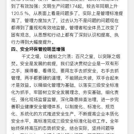
到了有效加强；文明生产问题174起，较去年同期上升
120.5 %，从表面上看是问题多了，实际上是管理标准提
高了，管理力度加大了，过去认为不是问题的问题现在
都得到了重视和有效地监管。管理者和全体员工改变了
固有观念，从思想和行动上都有了深刻认识和提高，执
行力得到大幅度提升。
四、安全环保管控明显增强
千丈之堤，以蝼蚁之穴溃；百尺之室，以突隙之烟
焚。安全是发展的前提，我们坚决贯彻企业是一双有形
之手，摸得着、看得见，要用左手去抓安全，右手去抓
管理，两手都要硬的道理，不能顾此失彼，双手合起来
才是效益。以精细化管理为基础，以落实三级安全标准
化为抓手，牢固树立安全发展理念，夯实基础，细化责
任，强化现场监督监管，深化隐患排查治理，进一步完
善职业健康安全管理体系，以制度化、标准化、规范
化、系统化的方式推进安全生产，不断提高企业本质化
安全水平，高标准完成三级安全标准化验收工作。全年
始终保持高压的态势抓安全，结合实际，坚持问题导