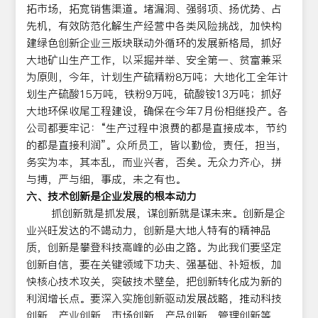
拓市场，拓宽销售渠道。堵漏洞、强弱项、扬优势、占
先机，有效防范化解生产经营中各类风险挑战，加快构
建绿色创新企业三版块联动外循环的发展新格局，抓好
大地矿山生产工作，以采掘并举、安全第一、贫富兼采
为原则，今年，计划生产硫精粉8万吨；大地化工全年计
划生产硫酸15万吨，铁粉9万吨，硫酸铵13万吨；抓好
大地环保收尾工程建设，确保在今年7月份相继投产。各
公司都要牢记：“生产过程中浪费的都是直接成本，节约
的都是直接利润”。众所员工，皆以勤俭，责任，担当，
务实为本，其本乱，而业兴者，否矣。无众力齐心，拼
与搏，严与细，事成，未之有也。
六、技术创新是企业发展的根本动力
抓创新就是抓发展，谋创新就是谋未来。创新是企
业兴旺发达的不竭动力，创新是大地人特有的精神品
质，创新是攀登科技高峰的必由之路。为此我们要坚定
创新自信，要在关键领域下功夫、强基础、补短板，加
快核心技术攻关，突破技术壁垒，把创新转化成为新的
利润增长点。要深入实施创新驱动发展战略，推动科技
创新、产业创新、市场创新、产品创新、管理创新等，