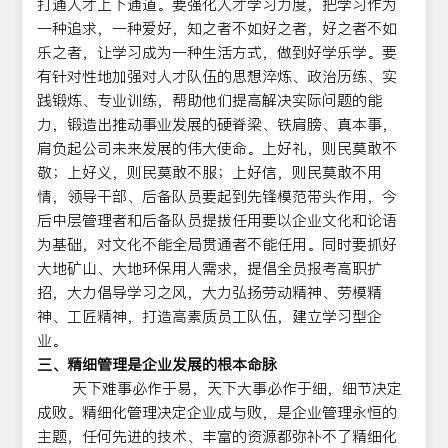
打通人才上下通道。要强化人才学习力度，把学习作为
一种追求，一种爱好，知之者不如好之者，好之者不如
乐之者，让学习成为一种生活方式，做到好学乐学。要
有针对性地加强对人才队伍的思想淬炼、政治历练、实
践锻炼、专业训练，帮助他们提高解决实际问题的能
力，锻造出推动事业发展的硬脊梁、铁肩膀、真本事，
肩负起公司未来发展的伟大使命。上好礼，则民莫敢不
敬；上好义，则民莫敢不服；上好信，则民莫敢不用
情，领导干部、后备队员要起到先锋模范带头作用，今
后中层管理者和后备队员提拔任用要以企业文化和论语
为基础，对文化不能全局贯通者不能任用。同时要抓好
大地矿山、大地环保用人需求，提倡全员报考高职扩
招，大力倡导学习之风，大力弘扬劳动精神、劳模精
神、工匠精神，打造高素质员工队伍，建立学习型企
业。
三、精细管理是企业发展的根本命脉
天下难事必作于易，天下大事必作于细，细节决定
成败。精细化管理决定企业成与败，是企业管理永恒的
主题，任何先进的技术、丰富的资源都弥补不了精细化