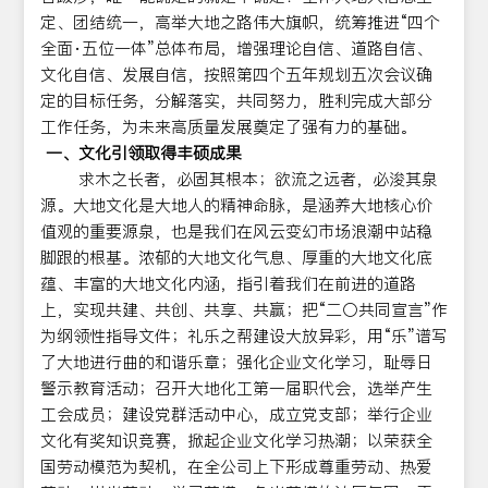
定、团结统一，高举大地之路伟大旗帜，统筹推进“四个
全面·五位一体”总体布局，增强理论自信、道路自信、
文化自信、发展自信，按照第四个五年规划五次会议确
定的目标任务，分解落实，共同努力，胜利完成大部分
工作任务，为未来高质量发展奠定了强有力的基础。
一、文化引领取得丰硕成果
求木之长者，必固其根本；欲流之远者，必浚其泉
源。大地文化是大地人的精神命脉，是涵养大地核心价
值观的重要源泉，也是我们在风云变幻市场浪潮中站稳
脚跟的根基。浓郁的大地文化气息、厚重的大地文化底
蕴、丰富的大地文化内涵，指引着我们在前进的道路
上，实现共建、共创、共享、共赢；把“二〇共同宣言”作
为纲领性指导文件；礼乐之帮建设大放异彩，用“乐”谱写
了大地进行曲的和谐乐章；强化企业文化学习，耻辱日
警示教育活动；召开大地化工第一届职代会，选举产生
工会成员；建设党群活动中心，成立党支部；举行企业
文化有奖知识竞赛，掀起企业文化学习热潮；以荣获全
国劳动模范为契机，在全公司上下形成尊重劳动、热爱