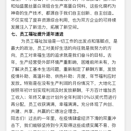
和灿盛菌丝蛋白液组合生产高蛋白饲料，这些化腐朽为
神奇的生产技术，都源自于我们自主创新、自主创造。
不仅实现了废弃资源综合利用，也为双方企业的可持续
发展注入了新活力，拓展了新空间。
七、员工福祉提升逐年递进
为员工福祉加油是一切工作的出发点和落脚点，是
最大的政治，员工对美好生活的向往就是我努力的方
向，员工对幸福生活的追求就是我们奋斗的目标。去
年，生产经营受外部环境严重影响，困难前所未有，为
了解决员工基本生活问题，重新制定了薪酬方案，发放
疫情补助、高温补助、供热补助；月度、年节福利应时
发放。特别是在没有生产利润的月份情况下，大地化工
按照年初计划实现利润及时发放薪酬，千方百计增加员
工收入；年终又拿出计划外全年利润10%以奖代罚进行
再分配，员工收获满满，幸福满满。充分体现了共创、
共建、共享、共赢的仁德治企理念。
同志们！过去的一年里，在疫情肆虐经济下滑的双重冲
击下，我们能够坚持到今天取得这些成绩实属不易、弥