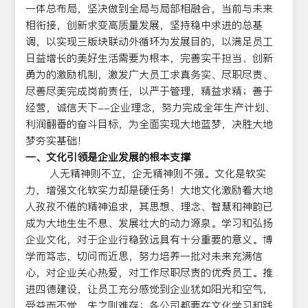
一体总布局，坚决做到全局与局部相融合，当前与未来
相衔接，创新求变高质量发展，坚持稳中求进的总基
调，以实现三版块联动外循环为发展目的，以满足员工
日益增长的美好生活需要为根本，完善实干担当、创新
勇为的激励机制，激发广大员工求真务实、尽职尽责、
尽善尽美完成岗前责任，以严于管理，精益求精；善于
经营，诚信天下--企业理念，努力完成全年生产计划、
利润翻番的奋斗目标，为全面实现大地蓝梦，决胜大地
梦夯实基础！
一、文化引领是企业发展的根本支撑
人无精神则不立，企无精神则不强。文化是软实
力，增强文化软实力却是硬任务！大地文化激励着大地
人孜孜不倦的精神追求，其思想、理念、智慧和神韵已
成为大地生生不息、发展壮大的动力源泉。学习和弘扬
企业文化，对于企业行稳致远具有十分重要的意义。博
学而笃志，切问而近思，努力培养一批对未来充满信
心，对企业关心热爱，对工作尽职尽责的优秀员工。推
进四德建设，让员工充分感觉到企业犹如阳光和空气，
受益而不觉，失之则难存；各公司都要在文化学习和践