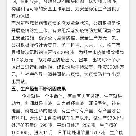
向，有的放矢，合理合规的解决问题，落实整改措施，
构建和谐可靠的安全工作氛围，为安全稳定生产提供了
有力保障。
面对新型冠状病毒疫情的突发紧急状况，公司积极组织
开展疫情防控工作。有效组织落实疫情防控期间复产复
工安全措施，确保公司疫情防控、安全生产万无一失。
公司积极履行社会责任、勇于担当，为吉、长、榆三市
县捐赠次氯酸钠消毒液400余吨，为舒兰市疫情捐款捐物
100余万元，为龙潭区防疫出人、出车、出物对35个小
区出口进行封闭围挡，建设垃圾中转站等，耗资300余万
元，与社会各界一道共同抗击疫情，为疫情防控作出突
出贡献。
五、生产经营不断巩固成果
企业就是一个生命体，有血有肉有灵魂，生产就是
动力，利润就是血液，动力循环血液，润滑导氧，补充
能量，就是生命的继续，有生产才有产量，有产量才会
有利润。大地矿山自投料试车生产以来，试生产979小时
处理矿石量51595吨，平均日处理1258吨，生产精矿
10090吨，进入11月，日平均处理矿量1517吨，生产能