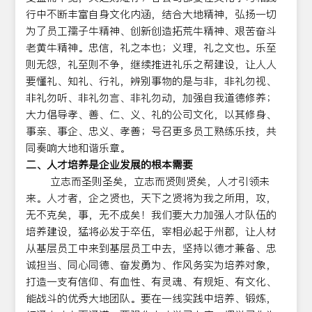
行中不断丰富自身文化内涵，结合大地精神，弘扬一切
为了员工孺子牛精神、创新创造拓荒牛精神、艰苦奋斗
老黄牛精神。忠信，礼之本也；义理，礼之文也。乐至
则无怨，礼至则不争，继续推进礼乐之帮建设，让人人
要懂礼、知礼、行礼，辨别事物的是与非，非礼勿视、
非礼勿听、非礼勿言、非礼勿动，加强自我道德修养；
大力倡导孝、善、仁、义、礼的公司文化，以其修身、
事亲、事企、忠义、孝善；号召更多员工熟练乐技，共
同奏响大地和谐乐章。
二、人才培养是企业发展的根本需要
立志而圣则圣矣，立志而贤则贤矣，人才引领未
来。人才者，企之贤也，天下之贤将为我之所用，攻，
无不克矣，事，无不成矣！我们要大力加强人才队伍的
培养建设，猛将必发于卒伍，宰相必起于州郡，让人材
从基层员工中来到基层员工中去，坚持以德才兼备、忠
诚担当、同心同德、奋发勇为、作风务实为培养对象，
打造一支有信仰、有血性、有灵魂、有规矩、有文化、
能战斗的优秀大地团队。要在一线实践中培养、锻炼，