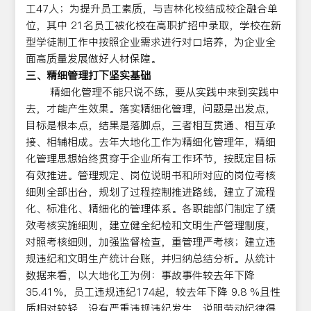
工47人；为提升员工素质，与吉林化校结成校企融合单
位，其中 21名员工被化校在高职扩招中录取，学校在新
型学徒制工作中按照企业需求进行对口培养，为企业全
面高质量发展做好人材保障。
三、精细管理打下坚实基础
精细化管理不能只说不练，要从实践中来到实践中
去，才能产生效果。落实精细化管理，问题是出发点，
目标是根本点，结果是落脚点，三者相互贯通、相互承
接、相辅相成。去年大地化工作为精细化管理年，精细
化管理思想始终贯穿于企业所有工作环节，按既定目标
有效推进。管理规定、岗位说明书和所对应的岗位考核
细则全部出台，规划了过程控制推进路线，建立了流程
化、标准化、精细化的管理体系。各职能部门制定了绩
效考核实施细则，建立健全纪检和文明生产管理制度，
对照考核细则，加强监督检查，重管理严考核；建立违
规违纪和文明生产统计台账，并归纳总结分析。从统计
数据来看，以大地化工为例：事故事件较去年下降
35.41%，员工违规违纪174起，较去年下降 9.8 %且性
质相对较轻，没有严重违规违纪发生，说明劳动纪律得