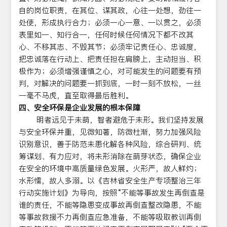
自的岗位职责，在其位、谋其政，心往一处想，劲往一
处使，形成执行合力；必须一心一意、一以贯之，必须
表里如一、知行合一，任何时候任何情况下都不改其
心、不移其志、不毁其节；必须牢记责任心、忠诚度，
把忠诚落在行动上、把责任担在肩膀上，主动担当、积
极作为；必须增强谨慎之心，对可能发生的问题要有预
判，对解决的问题要一抓到底，一时一刻不放松，一丝
一毫不马虎，直至取得最后胜利。
四、安全环保是企业发展的根本保障
明者远见于未萌，智者避危于未形。我们坚持发展
与安全环保并重，见微知著，防微杜渐，努力加强风险
识别意识，善于防范未患化解各种风险，综合研判、统
筹谋划、有力应对，将未形消除在萌芽状态，确保企业
在安全的环境中高质量绿色发展。火形严，故人鲜灼；
水形懦，故人多溺。以《吉林省安全生产专项整治三年
行动实施计划》为导向，按照“不能等事故发生再倒查是
谁的责任，不能等隐患变成事故再倒查整改隐患，不能
等事故救援不力再倒查应急准备，不能等吸取教训再倒