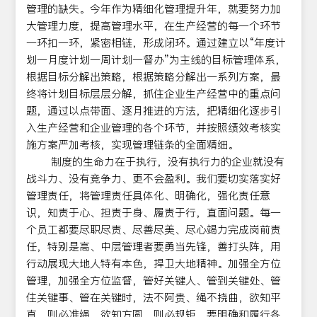
管理的缺失。今年作为精细化管理提升年，就要努力加
大管理力度，提高管理水平，在生产经营的每一个环节
一环扣一环，紧密相链，形成闭环。通过建立以“年度计
划一月度计划一周计划一督办”为主线的目标管理体系，
根据目标分解出策略，根据策略分解出一系列方案，最
终将计划目标层层分解，抓住企业生产经营中的重点问
题，通过以点带面、逐月推进的方法，把精细化逐步引
入生产经营和企业管理的各个环节，并按照绩效考核实
施方案严加考核，实现管理链条的全面精细。
制度的生命力在于执行，没有执行力的企业就没有
战斗力、没有竞争力、更不会盈利。我们要切实落实好
管理责任，将管理责任具体化、明确化，强化责任意
识，知责于心、担责于身、履责于行，直面问题。每一
个员工都要尽职尽责、尽善尽美、尽心竭力完成岗前责
任，特别是高、中层管理者要勇当先锋，善打头阵，用
行动展现大地人特有本色，捍卫大地精神。加强全方位
管理，加强全方位监督，管好关键人、管到关键处、管
住关键事、管在关键时，法不阿贵、绳不挠曲，欲知平
直、则必准绳，欲知方圆、则必规矩。要明确和履行各