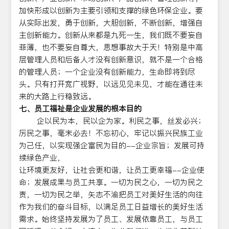
加快形成以创新为主要引领和支撑的绿色环保企业。要
从实际出发，勇于创新，大胆创新，不断创新，增强自
主创新能力。创新从来都是九死一生，我们既不要妄自
菲薄，也不要妄自尊大，思想事故大于天！特别是中高
层管理人员和后备人才没有创新意识，就不是一个合格
的管理人员；一个企业没有创新能力，生命即将到尽
头。只有打开宽广视野，以远见见未见，才能在通往未
来的大路上行稳致远。
七、员工福祉是企业发展的根本目的
企以民为本，民以企为家。利民之事，丝发必兴；
厉民之事，毫末必去！不忘初心，牢记以振兴民族工业
为己任，以实现强企富民为目的--企业宗旨；发展可持
续绿色产业，
让环境更友好，让社会更和谐，让员工更幸福--企业使
命；发展成果与员工共享。一切为民之心，一切为民之
责，一切为民之举，矢志不渝把员工对美好生活的向往
作为我们的奋斗目标，以满足员工日益增长的美好生活
需求。始终坚持发展为了员工、发展依靠员工，与员工