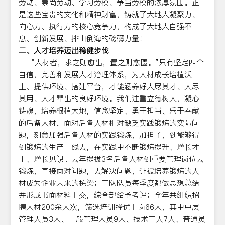
劳动、崇尚劳动、学习劳模、争当劳模的浓厚氛围。正
是这些宝贵的文化和精神财富，铸就了大地人凝聚力、
向心力、执行力的核心竞争力，构成了大地人自强不
息、创新发展、排山倒海的磅礴力量！
二、人才培养迈出稳健步伐
“人材者，求之则愈出，置之则愈匮。”只有坚定四个
自信，完善和发展人才治理体系，为人材成长培植沃
土、提供环境、搭建平台，才能涵养好人尽其才、人尽
其用、人才辈出的良好环境。我们注重立德树人，凝心
铸魂，培养根植大地，信念坚定、勇于担当、乐于奉献
的后备人材。面对后备人材相对缺乏实践锻炼的实际问
题，刻意加强后备人材的实践锻炼，加担子，到能够得
到锻炼的生产一线去，在实践中不断锻炼提升、增长才
干、增长见识。去年提拔3名后备人材到重要管理岗位去
锻炼，直接面对问题，去解决问题，让被培养锻炼的人
材成为企业未来的栋梁；三队队员每季度都做思想总结
并形成书面材料上交，综合部给予考评；全年共组织招
聘人材200余人次，筛选培训择优上岗66人，其中中层
管理人员3人、一般管理人员9人、技术工人7人、普通员